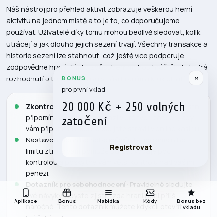
Náš nástroj pro přehled aktivit zobrazuje veškerou herní
aktivitu na jednom místě a to je to, co doporučujeme
používat. Uživatelé díky tomu mohou bedlivě sledovat, kolik
utrácejí a jak dlouho jejich sezení trvají. Všechny transakce a
historie sezení lze stáhnout, což ještě více podporuje
zodpovědné hraní. Tímto způsobem mohou hráči činit chytrá
rozhodnutí o tom, kolik času stráví hraním a kolik utratí.
BONUS
pro první vklad
20 000 Kč + 250 volných
Zkontrolujte svou realitu:
Můžete si nastavit vlastní
připomínky, které se zobrazí v určitých časech, aby
zatočení
vám připomněly, kolik času jste strávili v online kasinu.
Nastavení denního nebo měsíčního maximálního
Registrovat
limitu ztráty vám pomůže udržet výdaje pod
kontrolou a poskytne vám větší kontrolu nad vašimi
penězi.
Dotazník pro sebehodnocení:
Pravidelně sledujte
své návyky, abyste zjistili, zda hraní není příliš
Aplikace
Bonus
Nabídka
Kódy
Bonus bez
náročné. Tento dotazník můžete kdykoli otevřít z
vkladu