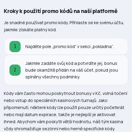
Kroky k použití promo kódů na naší platformě
Je snadné používat promo kódy. Přihlaste se ke svému účtu,
jakmile získáte platný kód.
Najděte pole „promo kód“ v sekci „pokladna“.
Jakmile zadáte svůj kód a potvrdíte jej, bonus
bude okamžitě přidán na váš účet, pokud jsou
splněny všechny podmínky.
Kódy vám často mohou poskytnout bonusy v Kč, volná točení
nebo vstup do speciálních kasinových turnajů. Jako
připomenutí, některé kódy lze použít pouze určitý početkrát
nebo mají datum expirace, takže je nejlepší je aktivovat
ihned. Abychom vám poskytli větší hodnotu, náš tým kasina
vždy shromažďuje sezónní nebo herně specifické kódy.