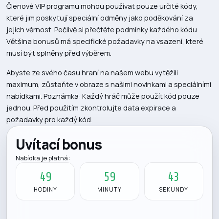
Členové VIP programu mohou používat pouze určité kódy,
které jim poskytují speciální odměny jako poděkování za
jejich věrnost. Pečlivě si přečtěte podmínky každého kódu.
Většina bonusů má specifické požadavky na vsazení, které
musí být splněny před výběrem.
Abyste ze svého času hraní na našem webu vytěžili
maximum, zůstaňte v obraze s našimi novinkami a speciálními
nabídkami. Poznámka: Každý hráč může použít kód pouze
jednou. Před použitím zkontrolujte data expirace a
požadavky pro každý kód.
Uvítací bonus
Nabídka je platná:
49
59
41
HODINY
MINUTY
SEKUNDY