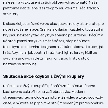
nalezení a vyzkoušení vašich oblíbených automatů. Naše
platforma nabízí lepší zážitek pro lidi, kteří mají rádi tradiční
stolní hry.
K dispozici jsou různé verze blackjacku, rulety a bakaratu pro
nové i zkušené hráče. Grafika a ovládání každého typu stolní
hry jsou navrženy tak, aby byly snadno použitelné. Hráčům v
Kč stačí jediný dotyk ke změně sázek, přepínání mezi
klasickým a moderním designem a získání informací o tom, jak
hrát. Aby mohli jak opatrní hráči, tak high rollery vytěžit ze
svých kasinových výletů maximum, jsou limity u stolů
nastaveny flexibilně.
Skutečná akce kdykoli s živými krupiéry
Naše sekce živých krupiéřů přináší vzrušení skutečného
kasinového sálu přímo na vaši obrazovku. Moderní
streamovací technologie zajišťuje, že video a zvuk jsou vždy
čisté, a můžete se připojit ke stolům vedeným profesionálními