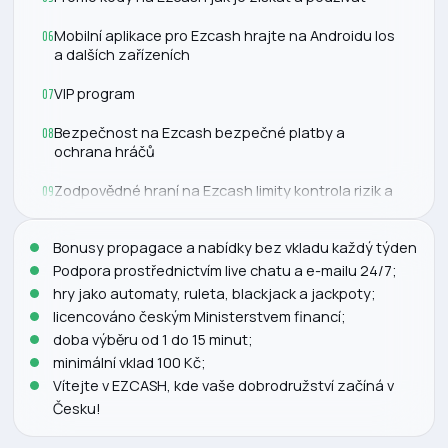
Mobilní aplikace pro Ezcash hrajte na Androidu Ios
06
a dalších zařízeních
VIP program
07
Bezpečnost na Ezcash bezpečné platby a
08
ochrana hráčů
Zodpovědné hraní na Ezcash limity kontrola rizik a
09
politika 18+
Bonusy propagace a nabídky bez vkladu každý týden
Jak urychlit své zisky s Ezcash
10
Podpora prostřednictvím live chatu a e-mailu 24/7;
Často kladené otázky
11
hry jako automaty, ruleta, blackjack a jackpoty;
licencováno českým Ministerstvem financí;
doba výběru od 1 do 15 minut;
minimální vklad 100 Kč;
Vítejte v EZCASH, kde vaše dobrodružství začíná v
Česku!