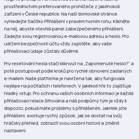
prostřednictvím preferovaného prohlížeče z jakéhokoli
zařízení v České republice. Na naší domovské stránce
vyhledejte tlačítko Přihlášení v pravém horním rohu. Klikněte
na něj, abyste otevřeli panel zabezpečeného přihlášení.
Zadejte svou registrovanou e-mailovou adresu a heslo. Pro
udržení bezpečnosti účtu vždy zajistěte, aby vaše
přihlašovací údaje zůstaly důvěrné.
Pro resetování hesla stačí kliknout na „Zapomenuté heslo?“ a
poté postupovat podle kroků pro rychlé obnovení zaslaných
e-mailem. Naše platforma je navržena tak, aby fungovala
nejlépe na počítačích i telefonech. V jakékoli hře to zajišťuje
hladký vstup. Pro ochranu vašich osobních informací je každá
přihlašovací relace šifrována a náš podpůrný tým je vždy k
dispozici, pokud máte problémy s přihlášením. Jakmile jste
přihlášeni, existuje rychlý způsob, jak se dostat na svůj
hráčský přehled, zobrazit svou osobní historii a změnit
nastavení.