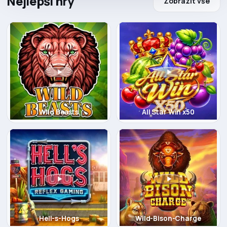
Nejlepší hry
Zobrazit vše
Wild Beasts
All Star Win x50
Hell-s-Hogs
Wild-Bison-Charge