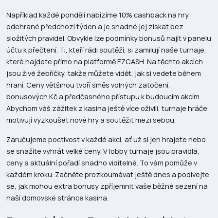
Například každé pondělí nabízíme 10% cashback na hry
odehrané předchozí týden a je snadné jej získat bez
složitých pravidel. Obvykle lze podmínky bonusů najít v panelu
účtu k přečtení. Ti, kteří rádi soutěží, si zamilují naše turnaje,
které najdete přímo na platformě EZCASH. Na těchto akcích
jsou živé žebříčky, takže můžete vidět, jak si vedete během
hraní. Ceny většinou tvoří směs volných zatočení,
bonusových Kč a předčasného přístupu k budoucím akcím.
Abychom váš zážitek z kasina ještě více oživili, turnaje hráče
motivují vyzkoušet nové hry a soutěžit mezi sebou.
Zaručujeme poctivost v každé akci, ať už si jen hrajete nebo
se snažíte vyhrát velké ceny. V lobby turnaje jsou pravidla,
ceny a aktuální pořadí snadno viditelné. To vám pomůže v
každém kroku. Začněte prozkoumávat ještě dnes a podívejte
se, jak mohou extra bonusy zpříjemnit vaše běžné sezení na
naší domovské stránce kasina.