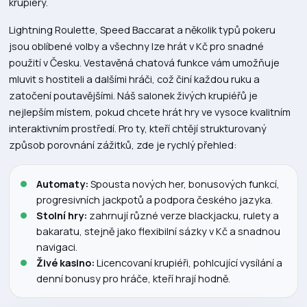
krupiéry.
Lightning Roulette, Speed Baccarat a několik typů pokeru
jsou oblíbené volby a všechny lze hrát v Kč pro snadné
použití v Česku. Vestavěná chatová funkce vám umožňuje
mluvit s hostiteli a dalšími hráči, což činí každou ruku a
zatočení poutavějšími. Náš salonek živých krupiéřů je
nejlepším místem, pokud chcete hrát hry ve vysoce kvalitním
interaktivním prostředí. Pro ty, kteří chtějí strukturovaný
způsob porovnání zážitků, zde je rychlý přehled:
Automaty:
Spousta nových her, bonusových funkcí,
progresivních jackpotů a podpora českého jazyka.
Stolní hry:
zahrnují různé verze blackjacku, rulety a
bakaratu, stejně jako flexibilní sázky v Kč a snadnou
navigaci.
Živé kasino:
Licencovaní krupiéři, pohlcující vysílání a
denní bonusy pro hráče, kteří hrají hodně.