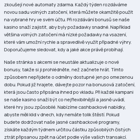
zkoušejí nové automaty zdarma. Každý týden rozdáváme
novou sadu volných zatočení, která můžete okamžitě použít
na vybrané hry ve svém účtu. Při rozdávání bonusů se naše
kasino snaží zajistit, aby byly požadavky snadné. Například
většina volných zatočení má nízké požadavky na vsazení,
které vám umožní rychle a spravedlivě využít případné výhry.
Doporučujeme sledovat, kdy a jaké akce právě probíhají.
Naše stránka s akcemi se neustále aktualizuje o nové
bonusy, takže si ji prohlédněte, než začnete hrát. Tímto
způsobem nepřijdete o odměny dostupné jen po omezenou
dobu. Pokud již hrajete, dávejte pozor na bonusová zatočení,
která jsou často připsána ihned po vkladu. Při každé kampani
se naše kasino snaží být co nejflexibilnější a jasně uvádí,
které hry jsou způsobilé. Nabízíme cashbackové nabídky,
abyste měli klid v dnech, kdy nemáte tolik štěstí. Pokud
budete dodržovat naše jasné cashbackové programy,
získáte každým týdnem určitou částku způsobilých čistých
ztrát připsanou zpět na účet podle výše vašich transakcí.