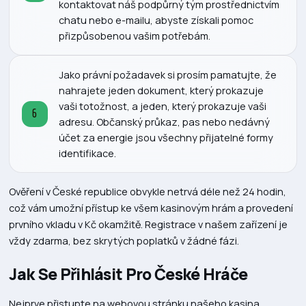
kontaktovat náš podpůrný tým prostřednictvím
chatu nebo e-mailu, abyste získali pomoc
přizpůsobenou vašim potřebám.
Jako právní požadavek si prosím pamatujte, že
nahrajete jeden dokument, který prokazuje
vaši totožnost, a jeden, který prokazuje vaši
adresu. Občanský průkaz, pas nebo nedávný
účet za energie jsou všechny přijatelné formy
identifikace.
Ověření v České republice obvykle netrvá déle než 24 hodin,
což vám umožní přístup ke všem kasinovým hrám a provedení
prvního vkladu v Kč okamžitě. Registrace v našem zařízení je
vždy zdarma, bez skrytých poplatků v žádné fázi.
Jak Se Přihlásit Pro České Hráče
Nejprve přistupte na webovou stránku našeho kasina